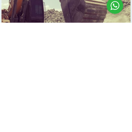
Blog
ALRETECH ALRETCH
Mapa de sitio:
Identidad
Productos
Medio Ambiente
Bolsa de Trabajo